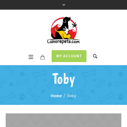
MY ACCOUNT
Toby
Home
/
Toby