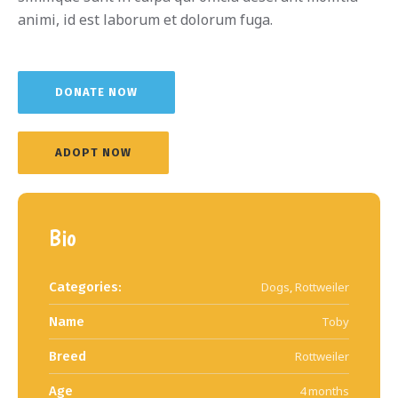
animi, id est laborum et dolorum fuga.
DONATE NOW
ADOPT NOW
Bio
Categories:
Dogs
,
Rottweiler
Name
Toby
Breed
Rottweiler
Age
4 months